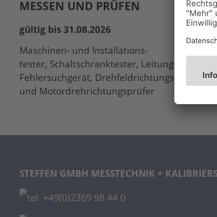
MESSEN UND PRÜFEN
gültig bis 31.08.2026
Maschinen- und Installations-
tester, Schaltschranktester, Leitungs- und
Fehlersuchgerät, Drehfeldrichtungsprüfer
und Motordrehrichtungsprüfer
STEFFEN GMBH
MESSTECHNIK + KALIBRIER
+49(0)2369 98 44 0