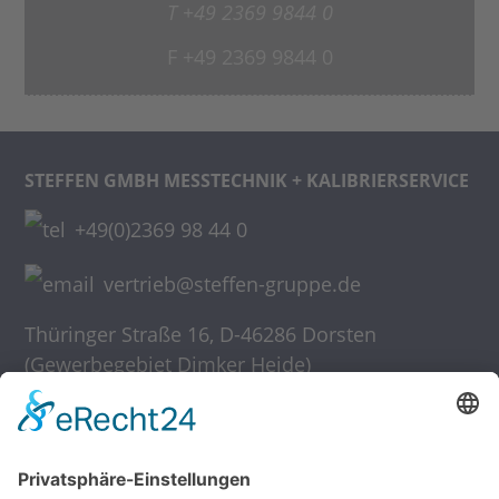
T +49 2369 9844 0
F +49 2369 9844 0
STEFFEN GMBH
MESSTECHNIK + KALIBRIERSERVICE
+49(0)2369 98 44 0
vertrieb@steffen-gruppe.de
Thüringer Straße 16
,
D-46286 Dorsten
(Gewerbegebiet Dimker Heide)
Home
Ansprechpartner, Kontakt