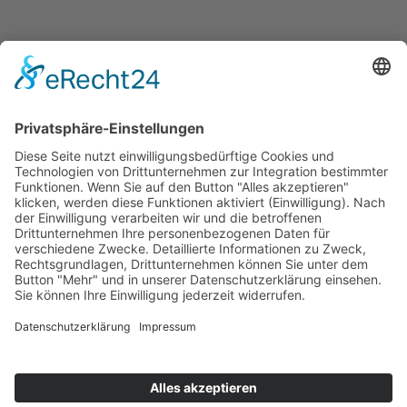
Steffen GmbH
Messtechnik + Kalibrierservice
+49(0)2369 98 44 0
vertrieb@steffen-gruppe.de
Thüringer Straße 16
,
D-46286 Dorsten
(Gewerbegebiet Dimker Heide)
Home
Ansprechpartner, Kontakt
Downloads
AGBs
Messtechnik
Kalibrierservice
Kalibrierlabor
Vertriebspartner
Aktuelles
Impressum
Datenschutz